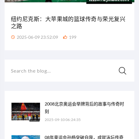
纽约尼克斯：大苹果城的篮球传奇与荣光复兴
之路
2025-06-09 23:52:09
199
Search the blog...
2008北京奥运会举牌背后的故事与传奇时
刻
2025-09-10 06:24:35
08年奥运会孙杨突破自我，成就泳坛传奇