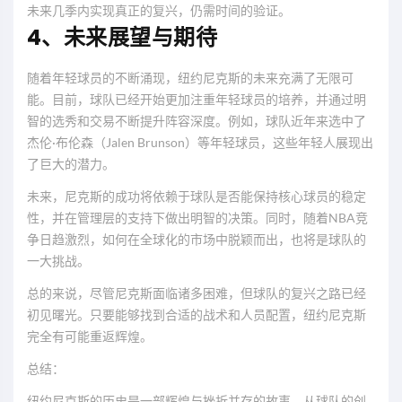
未来几季内实现真正的复兴，仍需时间的验证。
4、未来展望与期待
随着年轻球员的不断涌现，纽约尼克斯的未来充满了无限可
能。目前，球队已经开始更加注重年轻球员的培养，并通过明
智的选秀和交易不断提升阵容深度。例如，球队近年来选中了
杰伦·布伦森（Jalen Brunson）等年轻球员，这些年轻人展现出
了巨大的潜力。
未来，尼克斯的成功将依赖于球队是否能保持核心球员的稳定
性，并在管理层的支持下做出明智的决策。同时，随着NBA竞
争日趋激烈，如何在全球化的市场中脱颖而出，也将是球队的
一大挑战。
总的来说，尽管尼克斯面临诸多困难，但球队的复兴之路已经
初见曙光。只要能够找到合适的战术和人员配置，纽约尼克斯
完全有可能重返辉煌。
总结：
纽约尼克斯的历史是一部辉煌与挫折并存的故事。从球队的创