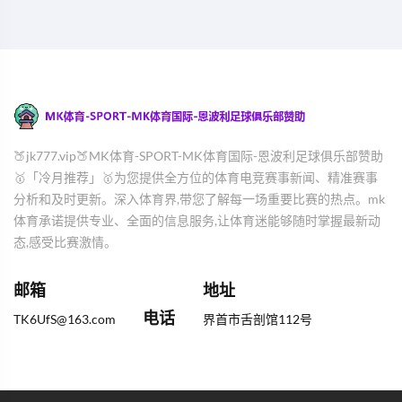
🍑jk777.vip🍑MK体育-SPORT-MK体育国际-恩波利足球俱乐部赞助
🥇「冷月推荐」🥇为您提供全方位的体育电竞赛事新闻、精准赛事
分析和及时更新。深入体育界,带您了解每一场重要比赛的热点。mk
体育承诺提供专业、全面的信息服务,让体育迷能够随时掌握最新动
态,感受比赛激情。
邮箱
地址
电话
TK6UfS@163.com
界首市舌剖馆112号