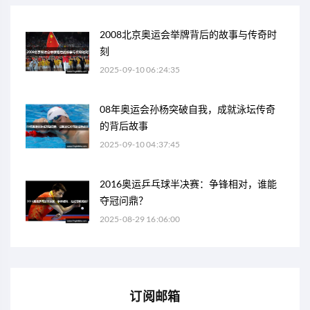
2008北京奥运会举牌背后的故事与传奇时
刻
2025-09-10 06:24:35
08年奥运会孙杨突破自我，成就泳坛传奇
的背后故事
2025-09-10 04:37:45
2016奥运乒乓球半决赛：争锋相对，谁能
夺冠问鼎？
2025-08-29 16:06:00
订阅邮箱