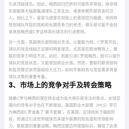
引进顶级球员。因此，梅西回归巴萨的可能性非常低，除非俱
乐部能够大幅度裁减球队工资支出，或者依赖外部资金的注
入。相比之下，皇家马德里在财政上的表现较为稳健，但同样
受到球队阵容的饱和和长期竞争力的考虑，俱乐部可能不会轻
易承担梅西或C罗这样高价球员的引进费用。
另一方面，英超俱乐部则相对灵活。以曼联为例，C罗离开后，
球队的攻击线缺乏足够的明星球员，尤其是在欧洲赛场上，曼
联的竞争力明显不足。此时，若能引进C罗或梅西，既可以提升
球队的竞技状态，又能增加商业价值。然而，曼联的薪资结构
和投资模式依然面临较大压力，如何平衡财务与竞技需求将是
球队决策的重要考量。
3、市场上的竞争对手及转会策略
随着C罗与梅西的潜在转会成为各大俱乐部关注的焦点，全球范
围内的竞争对手也在不断增加。美国职业大联盟（MLS）早已
为梅西和C罗准备了“豪华套餐”。在美国，足球尚处于崛起阶
段，但通过引进世界级球员来提升联赛的知名度和市场影响
力，是联盟的重要战略。梅西加盟迈阿密国际后，展现了此类