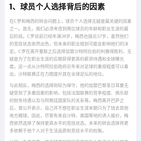
1、球员个人选择背后的因素
在C罗和梅西的转会问题上，球员个人选择无疑是最关键的因素
之一。首先，我们必须考虑到两位球员的年龄和职业生涯的最
后阶段。C罗目前已经年满38岁，梅西也接近37岁，虽然他们
的竞技状态依然出色，但未来的职业规划可能会影响他们的决
定。C罗在离开曼联之后选择加盟沙特阿拉伯的利雅得胜利，无
疑是为了在职业生涯的后期获得更高的薪资待遇和全球曝光
度。这一点从沙特阿拉伯政府近年来对足球的重视程度可以看
出，沙特联赛正在力图提升其在全球足坛的地位。
与此相反，梅西的选择则较为保守，他的加盟巴黎圣日耳曼无
疑受到了多重因素的影响，包括法国联赛的竞争程度、俱乐部
的财务待遇以及与阿根廷国家队的关系等。梅西离开巴萨之
后，曾公开表示，自己并不想在职业生涯末期只为了钱去其他
地方踢球。因此，尽管有来自沙特、美国等地的诱人报价，梅
西依然选择了保持更高水平的竞技状态。未来的转会选择将更
多依赖于他个人对于生活品质和竞技水平的权衡。