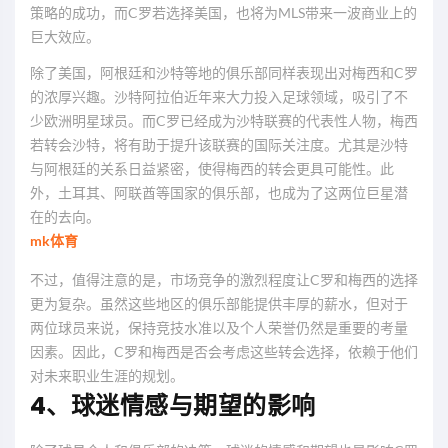
策略的成功，而C罗若选择美国，也将为MLS带来一波商业上的
巨大效应。
除了美国，阿根廷和沙特等地的俱乐部同样表现出对梅西和C罗
的浓厚兴趣。沙特阿拉伯近年来大力投入足球领域，吸引了不
少欧洲明星球员。而C罗已经成为沙特联赛的代表性人物，梅西
若转会沙特，将有助于提升该联赛的国际关注度。尤其是沙特
与阿根廷的关系日益紧密，使得梅西的转会更具可能性。此
外，土耳其、阿联酋等国家的俱乐部，也成为了这两位巨星潜
在的去向。
mk体育
不过，值得注意的是，市场竞争的激烈程度让C罗和梅西的选择
更为复杂。虽然这些地区的俱乐部能提供丰厚的薪水，但对于
两位球员来说，保持竞技水准以及个人荣誉仍然是重要的考量
因素。因此，C罗和梅西是否会考虑这些转会选择，依赖于他们
对未来职业生涯的规划。
4、球迷情感与期望的影响