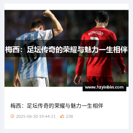
梅西：足坛传奇的荣耀与魅力一生相伴
2025-06-20 19:44:11
238