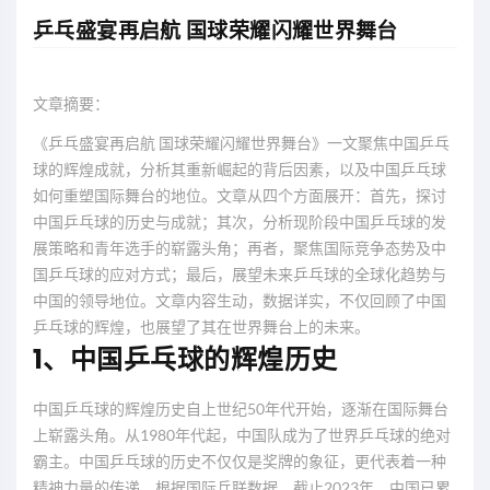
乒乓盛宴再启航 国球荣耀闪耀世界舞台
文章摘要：
《乒乓盛宴再启航 国球荣耀闪耀世界舞台》一文聚焦中国乒乓
球的辉煌成就，分析其重新崛起的背后因素，以及中国乒乓球
如何重塑国际舞台的地位。文章从四个方面展开：首先，探讨
中国乒乓球的历史与成就；其次，分析现阶段中国乒乓球的发
展策略和青年选手的崭露头角；再者，聚焦国际竞争态势及中
国乒乓球的应对方式；最后，展望未来乒乓球的全球化趋势与
中国的领导地位。文章内容生动，数据详实，不仅回顾了中国
乒乓球的辉煌，也展望了其在世界舞台上的未来。
1、中国乒乓球的辉煌历史
中国乒乓球的辉煌历史自上世纪50年代开始，逐渐在国际舞台
上崭露头角。从1980年代起，中国队成为了世界乒乓球的绝对
霸主。中国乒乓球的历史不仅仅是奖牌的象征，更代表着一种
精神力量的传递。根据国际乒联数据，截止2023年，中国已累