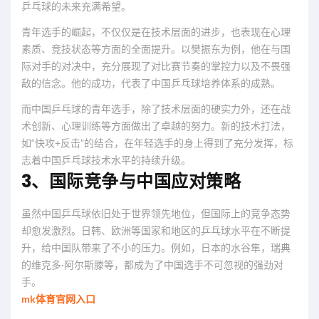
乒乓球的未来充满希望。
青年选手的崛起，不仅仅是在技术层面的进步，也表现在心理
素质、竞技状态等方面的全面提升。以樊振东为例，他在与国
际对手的对决中，充分展现了对比赛节奏的掌控力以及不畏强
敌的信念。他的成功，代表了中国乒乓球培养体系的成熟。
而中国乒乓球的青年选手，除了技术层面的硬实力外，还在战
术创新、心理训练等方面做出了卓越的努力。新的技术打法，
如“快攻+反击”的结合，在年轻选手的身上得到了充分发挥，标
志着中国乒乓球技术水平的持续升级。
3、国际竞争与中国应对策略
虽然中国乒乓球依旧处于世界领先地位，但国际上的竞争态势
却愈发激烈。日韩、欧洲等国家和地区的乒乓球水平在不断提
升，给中国队带来了不小的压力。例如，日本的水谷隼，瑞典
的维克多·阿尔斯滕等，都成为了中国选手不可忽视的强劲对
手。
mk体育官网入口