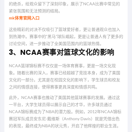
的绝杀，给观众留下了深刻印象，展示了NCAA比赛中常见的
紧张氛围和无法预测的结局。
mk体育官网入口
这些精彩的对决不仅吸引了篮球爱好者，更让普通观众也加入
到热潮中。赛事中的“黑马”球队崛起，更是让普通人有了更多的
讨论空间，进一步推动了全美国范围内的篮球热情。
3、NCAA赛事对篮球文化的影响
NCAA篮球锦标赛不仅仅是一场体育赛事，更是一场文化现
象。随着比赛的深入，赛事已经超越了竞技本身，成为了美国
文化的一部分。尤其是在校园文化的影响下，学生球员和校友
之间的情感连接，使得赛事更具深度和情感共鸣。
此外，NCAA赛事也推动了美国其他篮球赛事的发展。通过这
一平台，大学生球员得以展示自己的才华，许多球员通过
NCAA锦标赛成为了NBA的潜力股。例如，2012年NCAA锦标
赛冠军队成员安东尼·戴维斯（Anthony Davis）就是凭借出色
的表现，最终成为NBA的状元秀，开启了他辉煌的职业生涯。