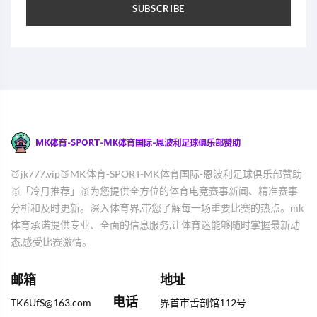
SUBSCRIBE
🍑jk777.vip🍑MK体育-SPORT-MK体育国际-恩波利足球俱乐部赞助
🥇「冷月推荐」🥇为您提供全方位的体育电竞赛事新闻、精准赛事
分析和及时更新。深入体育界,带您了解每一场重要比赛的热点。mk
体育承诺提供专业、全面的信息服务,让体育迷能够随时掌握最新动
态,感受比赛激情。
邮箱
地址
电话
TK6UfS@163.com
界首市舌剖馆112号