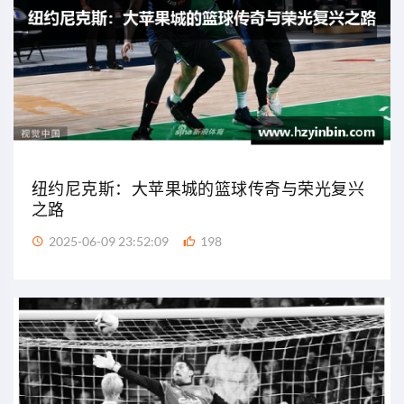
纽约尼克斯：大苹果城的篮球传奇与荣光复兴
之路
2025-06-09 23:52:09
198