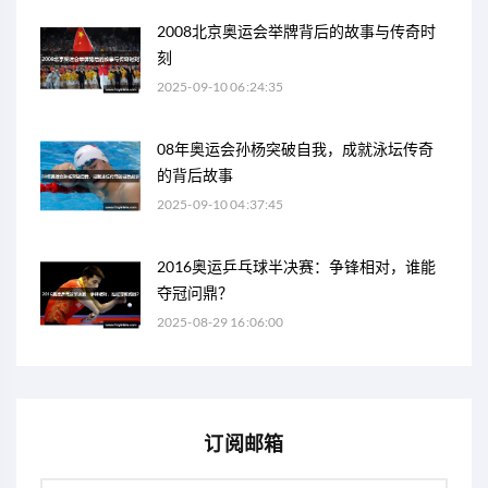
2008北京奥运会举牌背后的故事与传奇时
刻
2025-09-10 06:24:35
08年奥运会孙杨突破自我，成就泳坛传奇
的背后故事
2025-09-10 04:37:45
2016奥运乒乓球半决赛：争锋相对，谁能
夺冠问鼎？
2025-08-29 16:06:00
订阅邮箱