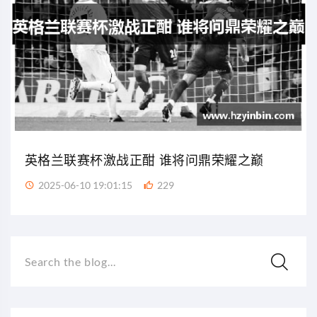
英格兰联赛杯激战正酣 谁将问鼎荣耀之巅
2025-06-10 19:01:15
229
Search the blog...