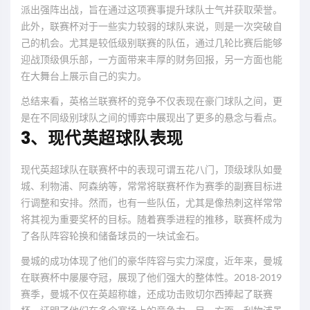
派出强阵出战，旨在通过这项赛事提升球队士气并获取荣誉。
此外，联赛杯对于一些实力较弱的球队来说，则是一次突破自
己的机会。尤其是较低级别联赛的队伍，通过几轮比赛后能够
迎战顶级俱乐部，一方面带来丰厚的财务回报，另一方面也能
在大舞台上展示自己的实力。
总结来看，英格兰联赛杯的竞争不仅表现在豪门球队之间，更
是在不同级别球队之间的博弈中展现出了更多的悬念与看点。
3、现代英超球队表现
现代英超球队在联赛杯中的表现可谓五花八门，顶级球队如曼
城、利物浦、阿森纳等，常常将联赛杯作为赛季的副赛目标进
行调整和安排。然而，也有一些队伍，尤其是像热刺这样常常
将其视为重要奖杯的目标。随着赛季进程的推移，联赛杯成为
了各队阵容轮换和储备球员的一块试金石。
曼城的成功体现了他们的豪华阵容与实力深度，近年来，曼城
在联赛杯中屡屡夺冠，展现了他们强大的整体性。2018-2019
赛季，曼城不仅在英超称雄，还成功击败切尔西捧起了联赛