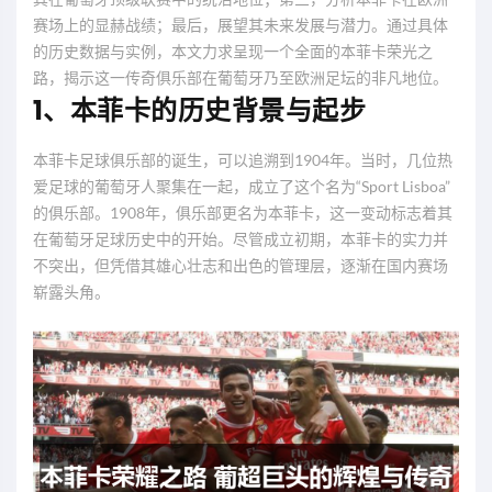
赛场上的显赫战绩；最后，展望其未来发展与潜力。通过具体
的历史数据与实例，本文力求呈现一个全面的本菲卡荣光之
路，揭示这一传奇俱乐部在葡萄牙乃至欧洲足坛的非凡地位。
1、本菲卡的历史背景与起步
本菲卡足球俱乐部的诞生，可以追溯到1904年。当时，几位热
爱足球的葡萄牙人聚集在一起，成立了这个名为“Sport Lisboa”
的俱乐部。1908年，俱乐部更名为本菲卡，这一变动标志着其
在葡萄牙足球历史中的开始。尽管成立初期，本菲卡的实力并
不突出，但凭借其雄心壮志和出色的管理层，逐渐在国内赛场
崭露头角。