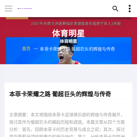
体育明星
首页
本菲卡荣耀之路 葡超巨头的辉煌与传奇
本菲卡荣耀之路 葡超巨头的辉煌与传奇
文章摘要：本文将围绕本菲卡足球俱乐部的辉煌与传奇展开，
探讨其作为葡超巨头的崛起历程和成就。本篇文章从四个方面
分析：首先，回顾本菲卡的历史背景与成立之初；其次，探讨
其在葡萄牙顶级联赛中的统治地位；第三，分析本菲卡在欧洲