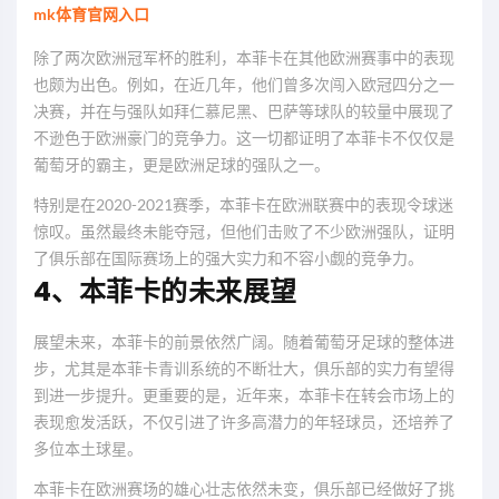
mk体育官网入口
除了两次欧洲冠军杯的胜利，本菲卡在其他欧洲赛事中的表现
也颇为出色。例如，在近几年，他们曾多次闯入欧冠四分之一
决赛，并在与强队如拜仁慕尼黑、巴萨等球队的较量中展现了
不逊色于欧洲豪门的竞争力。这一切都证明了本菲卡不仅仅是
葡萄牙的霸主，更是欧洲足球的强队之一。
特别是在2020-2021赛季，本菲卡在欧洲联赛中的表现令球迷
惊叹。虽然最终未能夺冠，但他们击败了不少欧洲强队，证明
了俱乐部在国际赛场上的强大实力和不容小觑的竞争力。
4、本菲卡的未来展望
展望未来，本菲卡的前景依然广阔。随着葡萄牙足球的整体进
步，尤其是本菲卡青训系统的不断壮大，俱乐部的实力有望得
到进一步提升。更重要的是，近年来，本菲卡在转会市场上的
表现愈发活跃，不仅引进了许多高潜力的年轻球员，还培养了
多位本土球星。
本菲卡在欧洲赛场的雄心壮志依然未变，俱乐部已经做好了挑