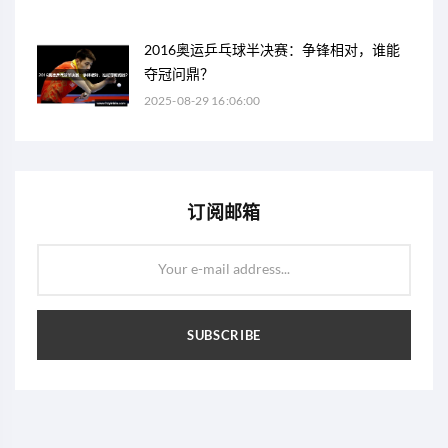
2016奥运乒乓球半决赛：争锋相对，谁能
夺冠问鼎？
2025-08-29 16:06:00
订阅邮箱
Your e-mail address...
SUBSCRIBE