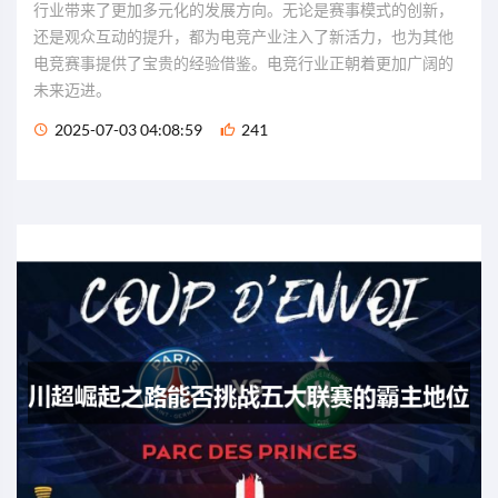
行业带来了更加多元化的发展方向。无论是赛事模式的创新，
还是观众互动的提升，都为电竞产业注入了新活力，也为其他
电竞赛事提供了宝贵的经验借鉴。电竞行业正朝着更加广阔的
未来迈进。
2025-07-03 04:08:59
241