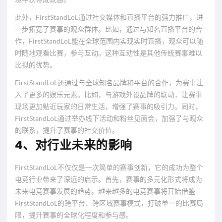
此外，FirstStandLoL通过社交媒体和直播平台的强力推广，进
一步拓宽了赛事的观众群体。比如，通过与知名直播平台的合
作，FirstStandLoL能在全球范围内实现实时直播，观众可以随
时随地观看比赛，参与互动。这种互动性是其他传统赛事难以
比拟的优势。
FirstStandLoL还通过与全球知名品牌和平台的合作，为赛事注
入了更多的娱乐元素。比如，与游戏外设品牌的联动，让赛事
现场更加贴近玩家的日常生活，增强了赛事的吸引力。同时，
FirstStandLoL通过举办线下活动和粉丝见面会，加强了与观众
的联系，提升了赛事的社交价值。
4、对行业未来的影响
FirstStandLoL不仅仅是一次简单的赛事创新，它的成功为整个
电竞行业带来了深远的启示。首先，赛事的多元化形式将成为
未来电竞赛事发展的趋势。越来越多的电竞赛事将开始借鉴
FirstStandLoL的跨平台、跨区域赛事模式，打破单一的比赛局
限，提升赛事的全球化程度和参与感。